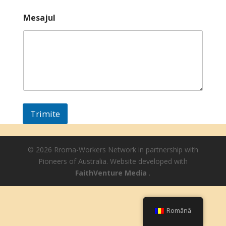
Mesajul
Trimite
© 2026 Rroma-Workers Network in partnership with
Pioneers of Australia. Website developed with
FaithVenture Media
.
Română