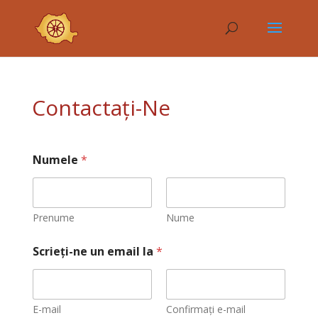
Contactaţi-Ne
Numele
*
Prenume
Nume
Scrieți-ne un email la
*
E-mail
Confirmați e-mail